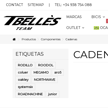
CONTACT
SITEMAP
|
TEL: +34 938 754 088
MARCAS
BICIS
OCA
OUTLET
Productos
Componentes
Cadenas
CADE
ETIQUETAS
RODILLO
ROODOL
coluer
MEGAMO
aro5
oakley
NORTHWAVE
systemsix
ROADMACHINE
junior