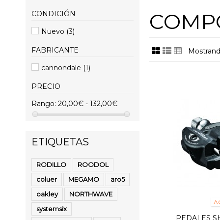
COMP
CONDICIÓN
Nuevo
(3)
FABRICANTE
Mostrando
cannondale
(1)
PRECIO
Rango:
20,00€ - 132,00€
ETIQUETAS
RODILLO
ROODOL
coluer
MEGAMO
aro5
oakley
NORTHWAVE
A
systemsix
PEDALES S